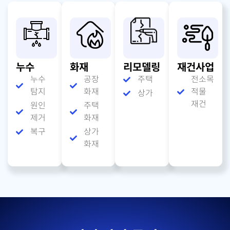
누수
화재
리모델링
재건사업
누수
공장
주택
전소목
탐지
화재
적물
상가
재건
원인
주택
제거
화재
복구
상가
화재